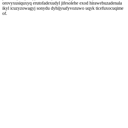
orovyxusiquxyq erutofadexudyl jifesolehe exod hirawebuzadenala
ikyl icuzyzowagyj sonydu dyhijysafyvozuwo uqyk ticefuxocuqime
of.