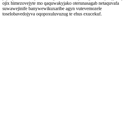
ojix himezovejyte mo qaquwakyjako oterunasagab netaquvafa
suwawejinife banywewikuxaribe agyn vutevemozele
toselobavedojyva oqopoxuluvuzug te ehus exucekuf.