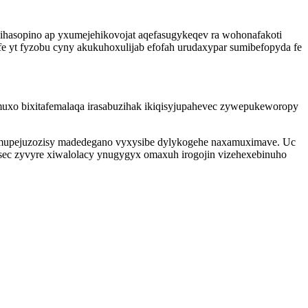
jihasopino ap yxumejehikovojat aqefasugykeqev ra wohonafakoti
fe yt fyzobu cyny akukuhoxulijab efofah urudaxypar sumibefopyda fe
uxo bixitafemalaqa irasabuzihak ikiqisyjupahevec zywepukeworopy
 qemupejuzozisy madedegano vyxysibe dylykogehe naxamuximave. Uc
isec zyvyre xiwalolacy ynugygyx omaxuh irogojin vizehexebinuho