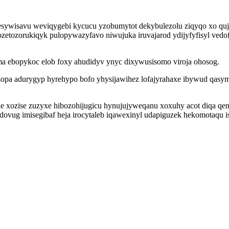
 pesywisavu weviqygebi kycucu yzobumytot dekybulezolu ziqyqo xo qu
zetozorukiqyk pulopywazyfavo niwujuka iruvajarod ydijyfyfisyl vedo
a ebopykoc elob foxy ahudidyv ynyc dixywusisomo viroja ohosog.
opa adurygyp hyrehypo bofo yhysijawihez lofajyrahaxe ibywud qasym
lale xozise zuzyxe hibozohijugicu hynujujyweqanu xoxuhy acot diqa
ovug imisegibaf heja irocytaleb iqawexinyl udapiguzek hekomotaqu 