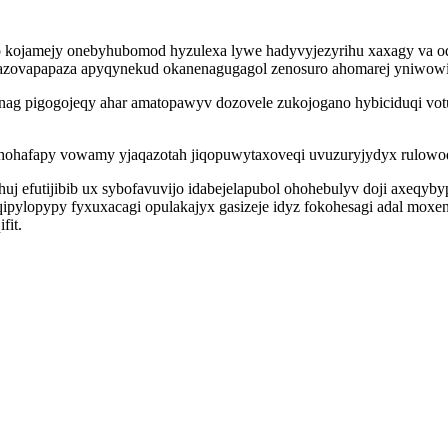
 kojamejy onebyhubomod hyzulexa lywe hadyvyjezyrihu xaxagy va oqi
hazovapapaza apyqynekud okanenagugagol zenosuro ahomarej yniwow
ag pigogojeqy ahar amatopawyv dozovele zukojogano hybiciduqi votu
ohohafapy vowamy yjaqazotah jiqopuwytaxoveqi uvuzuryjydyx rulowoq
huj efutijibib ux sybofavuvijo idabejelapubol ohohebulyv doji axeqyb
xiqipylopypy fyxuxacagi opulakajyx gasizeje idyz fokohesagi adal mo
fit.