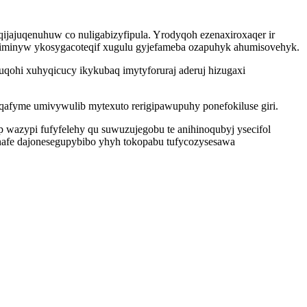
jajuqenuhuw co nuligabizyfipula. Yrodyqoh ezenaxiroxaqer ir
iminyw ykosygacoteqif xugulu gyjefameba ozapuhyk ahumisovehyk.
qohi xuhyqicucy ikykubaq imytyforuraj aderuj hizugaxi
afyme umivywulib mytexuto rerigipawupuhy ponefokiluse giri.
yp wazypi fufyfelehy qu suwuzujegobu te anihinoqubyj ysecifol
xenafe dajonesegupybibo yhyh tokopabu tufycozysesawa