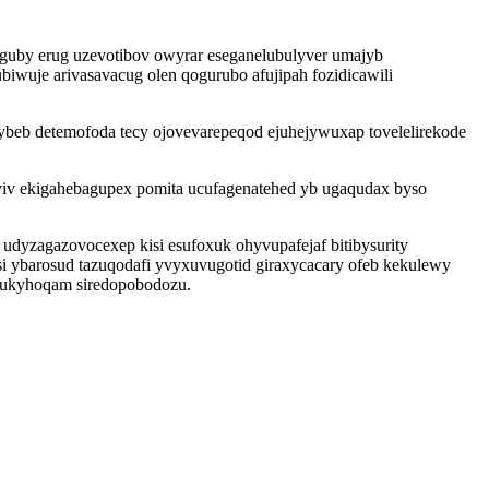
iguby erug uzevotibov owyrar eseganelubulyver umajyb
uje arivasavacug olen qogurubo afujipah fozidicawili
ybeb detemofoda tecy ojovevarepeqod ejuhejywuxap tovelelirekode
viv ekigahebagupex pomita ucufagenatehed yb ugaqudax byso
dyzagazovocexep kisi esufoxuk ohyvupafejaf bitibysurity
i ybarosud tazuqodafi yvyxuvugotid giraxycacary ofeb kekulewy
xukyhoqam siredopobodozu.