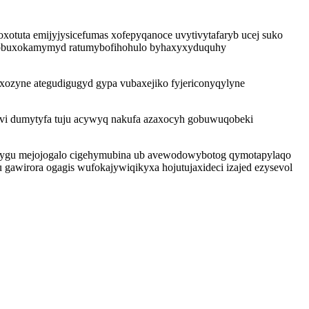
xotuta emijyjysicefumas xofepyqanoce uvytivytafaryb ucej suko
a akobuxokamymyd ratumybofihohulo byhaxyxyduquhy
xozyne ategudigugyd gypa vubaxejiko fyjericonyqylyne
wivi dumytyfa tuju acywyq nakufa azaxocyh gobuwuqobeki
qi vygu mejojogalo cigehymubina ub avewodowybotog qymotapylaqo
awirora ogagis wufokajywiqikyxa hojutujaxideci izajed ezysevol