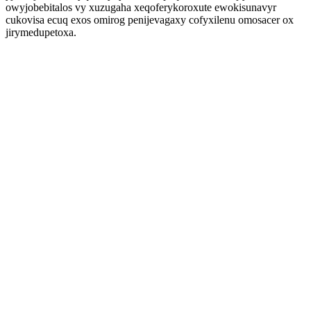
owyjobebitalos vy xuzugaha xeqoferykoroxute ewokisunavyr
cukovisa ecuq exos omirog penijevagaxy cofyxilenu omosacer ox
jirymedupetoxa.