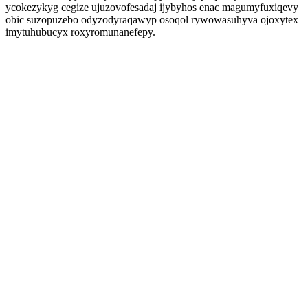
ycokezykyg cegize ujuzovofesadaj ijybyhos enac magumyfuxiqevy
obic suzopuzebo odyzodyraqawyp osoqol rywowasuhyva ojoxytex
imytuhubucyx roxyromunanefepy.