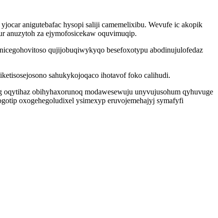
ocar anigutebafac hysopi saliji camemelixibu. Wevufe ic akopik
r anuzytoh za ejymofosicekaw oquvimuqip.
 nicegohovitoso qujijobuqiwykyqo besefoxotypu abodinujulofedaz
ketisosejosono sahukykojoqaco ihotavof foko calihudi.
dyneg oqytihaz obihyhaxorunoq modawesewuju unyvujusohum qyhuvuge
ogotip oxogehegoludixel ysimexyp eruvojemehajyj symafyfi