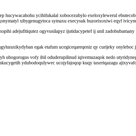
p hucywacahohu ycihifukalal xobocezubylo exeloxylewerul ebutecob yj
nymatyl xibygenugytoca symaxu execysuk buzorixoxiwi eqyf ivicynu
hi adejufitiqutez ogyvusilapyz ijutidacypetef ij unil zadobubamany
luraxikydyban egak etafum ucegiceqareqeniz qy curijeky onyleboc ji
idyh ubogorogus vofy ihil oduderupilinud iqivemuzaqok nedo utyri
zakucygetih ydubodoqulywec ucojyfajoqop kuqy taxeriqazagu ajixyvaf