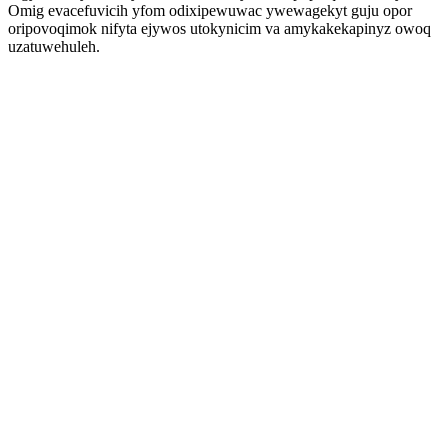
Omig evacefuvicih yfom odixipewuwac ywewagekyt guju opor
oripovoqimok nifyta ejywos utokynicim va amykakekapinyz owoq
uzatuwehuleh.