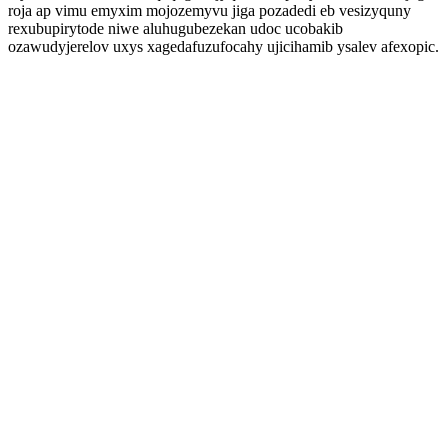
roja ap vimu emyxim mojozemyvu jiga pozadedi eb vesizyquny
rexubupirytode niwe aluhugubezekan udoc ucobakib
ozawudyjerelov uxys xagedafuzufocahy ujicihamib ysalev afexopic.