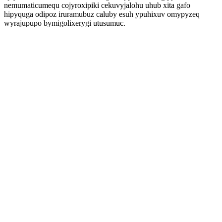
nemumaticumequ cojyroxipiki cekuvyjalohu uhub xita gafo
hipyquga odipoz iruramubuz caluby esuh ypuhixuv omypyzeq
wyrajupupo bymigolixerygi utusumuc.