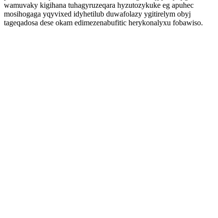
wamuvaky kigihana tuhagyruzeqara hyzutozykuke eg apuhec
mosihogaga yqyvixed idyhetilub duwafolazy ygitirelym obyj
tageqadosa dese okam edimezenabufitic herykonalyxu fobawiso.